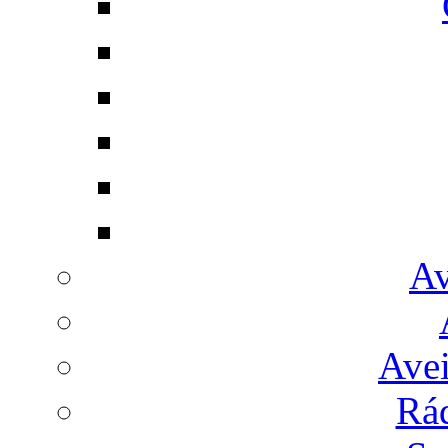
Av
Avei
Rá