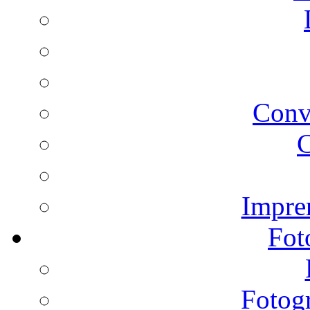
Conv
C
Impren
Fot
Fotogr