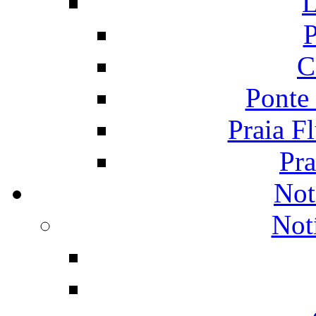
L
P
C
Ponte
Praia F
Pra
Not
Not