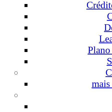
Crédi
C
D
Le
Plano
S
C
mais