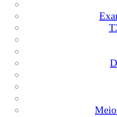
Exa
T
D
Meio