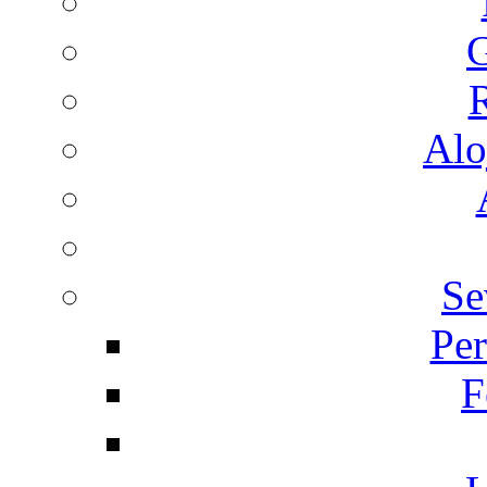
G
R
Alo
Se
Per
F