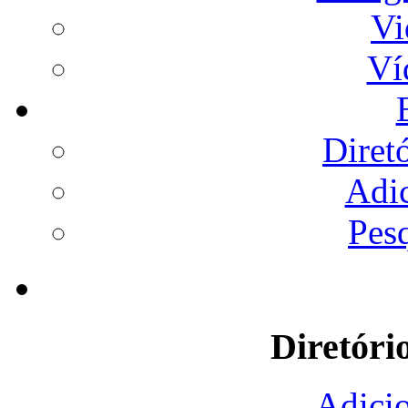
Vi
Ví
Diret
Adi
Pes
Diretóri
Adicio