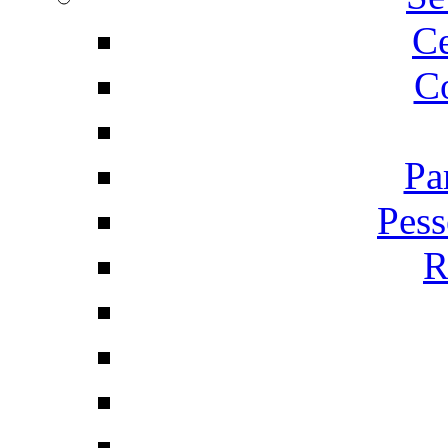
C
Co
Pa
Pess
R