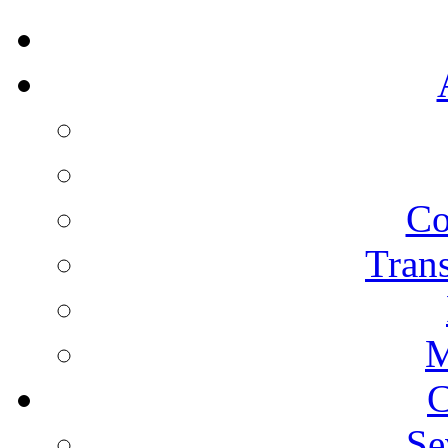
Co
Trans
M
C
Se