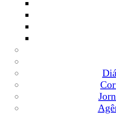
Diá
Cor
Jorn
Agên