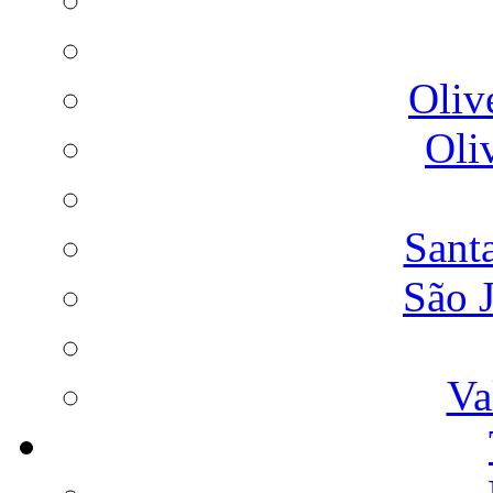
Oliv
Oli
Sant
São 
Va