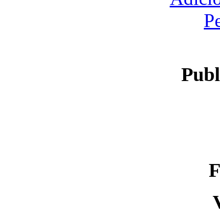
P
Publ
F