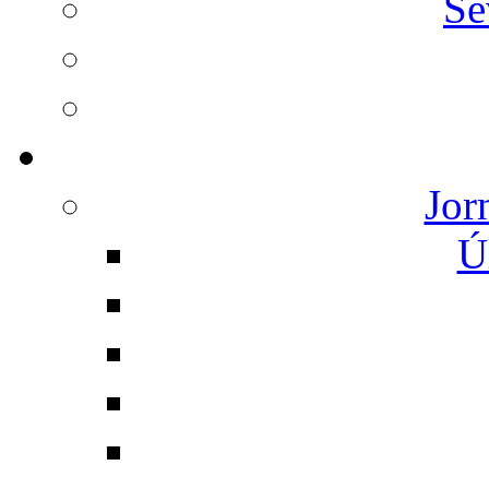
Se
Jor
Ú