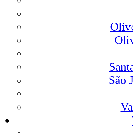
Oliv
Oli
Sant
São 
Va