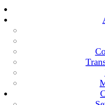
Co
Trans
M
C
Se