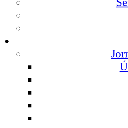
Se
Jor
Ú