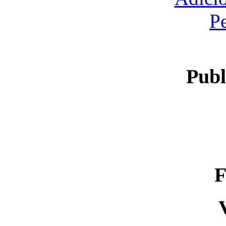
P
Publ
F