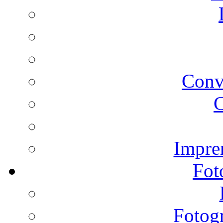
Conv
C
Impren
Fot
Fotogr