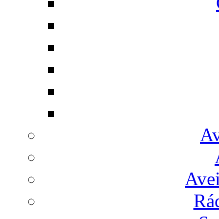
Av
Avei
Rá