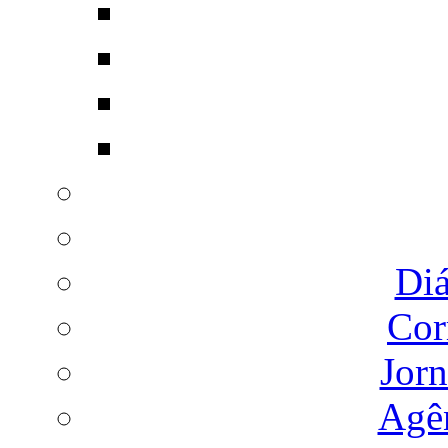
Diá
Cor
Jorn
Agên