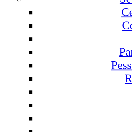
C
Co
Pa
Pess
R