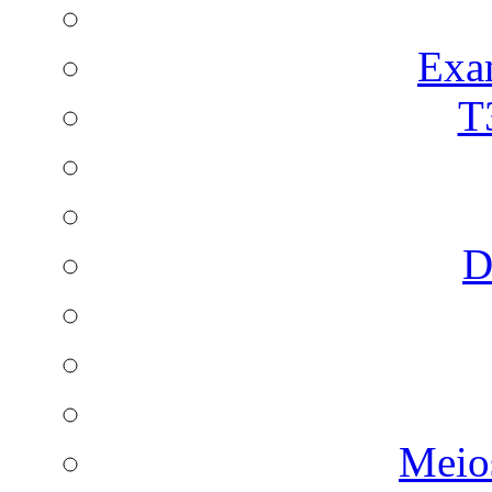
Exa
T
D
Meio