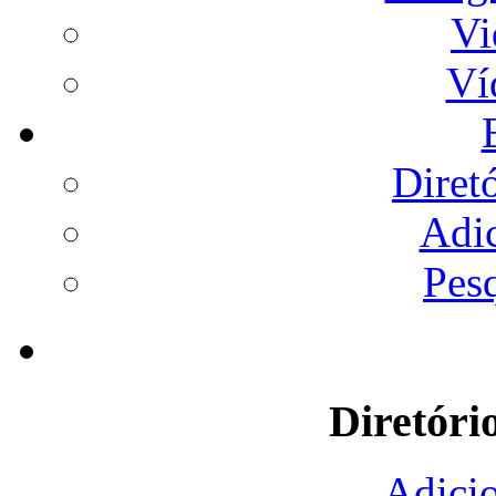
Vi
Ví
Diret
Adi
Pes
Diretóri
Adicio