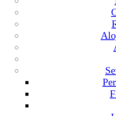
G
R
Alo
Se
Per
F