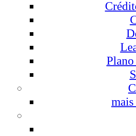
Crédi
C
D
Le
Plano
S
C
mais