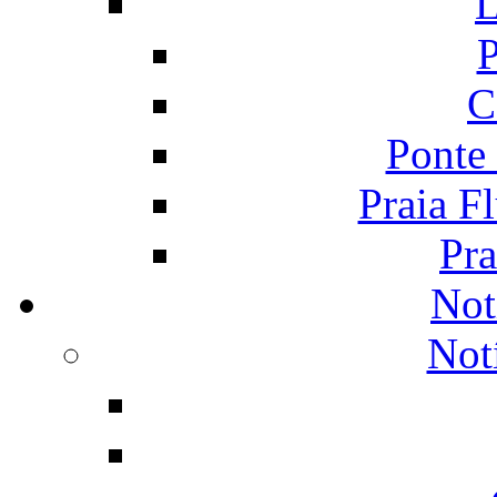
L
P
C
Ponte
Praia F
Pra
Not
Not