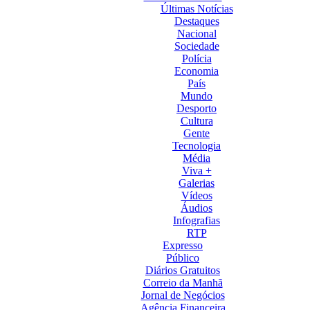
Últimas Notícias
Destaques
Nacional
Sociedade
Polícia
Economia
País
Mundo
Desporto
Cultura
Gente
Tecnologia
Média
Viva +
Galerias
Vídeos
Áudios
Infografias
RTP
Expresso
Público
Diários Gratuitos
Correio da Manhã
Jornal de Negócios
Agência Financeira