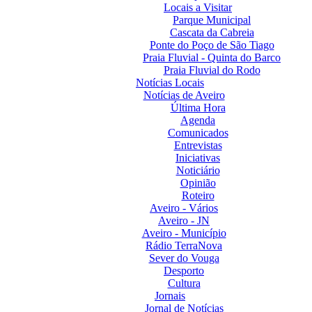
Locais a Visitar
Parque Municipal
Cascata da Cabreia
Ponte do Poço de São Tiago
Praia Fluvial - Quinta do Barco
Praia Fluvial do Rodo
Notícias Locais
Notícias de Aveiro
Última Hora
Agenda
Comunicados
Entrevistas
Iniciativas
Noticiário
Opinião
Roteiro
Aveiro - Vários
Aveiro - JN
Aveiro - Município
Rádio TerraNova
Sever do Vouga
Desporto
Cultura
Jornais
Jornal de Notícias