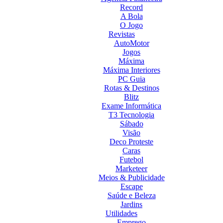
Record
A Bola
O Jogo
Revistas
AutoMotor
Jogos
Máxima
Máxima Interiores
PC Guia
Rotas & Destinos
Blitz
Exame Informática
T3 Tecnologia
Sábado
Visão
Deco Proteste
Caras
Futebol
Marketeer
Meios & Publicidade
Escape
Saúde e Beleza
Jardins
Utilidades
Emprego