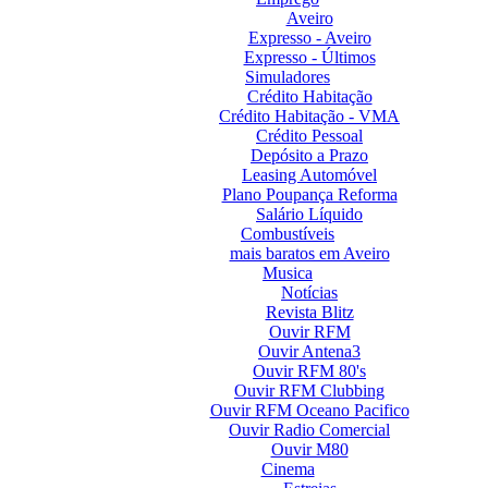
Aveiro
Expresso - Aveiro
Expresso - Últimos
Simuladores
Crédito Habitação
Crédito Habitação - VMA
Crédito Pessoal
Depósito a Prazo
Leasing Automóvel
Plano Poupança Reforma
Salário Líquido
Combustíveis
mais baratos em Aveiro
Musica
Notícias
Revista Blitz
Ouvir RFM
Ouvir Antena3
Ouvir RFM 80's
Ouvir RFM Clubbing
Ouvir RFM Oceano Pacifico
Ouvir Radio Comercial
Ouvir M80
Cinema