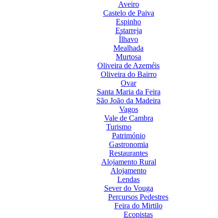
Aveiro
Castelo de Paiva
Espinho
Estarreja
Ílhavo
Mealhada
Murtosa
Oliveira de Azeméis
Oliveira do Bairro
Ovar
Santa Maria da Feira
São João da Madeira
Vagos
Vale de Cambra
Turismo
Património
Gastronomia
Restaurantes
Alojamento Rural
Alojamento
Lendas
Sever do Vouga
Percursos Pedestres
Feira do Mirtilo
Ecopistas