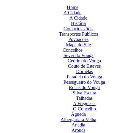
Home
A Cidade
A Cidade
História
Contactos Úteis
Transportes Públicos
Povoações
Mapa do Site
Concelhos
Sever do Vouga
Cedrim do Vouga
Couto de Esteves
Dornelas
Paradela do Vouga
Pessegueiro do Vouga
Rocas do Vouga
Silva Escura
Talhadas
A Freguesia
O Concelho
Águeda
Albergaria-a-Velha
Anadia
Arouca