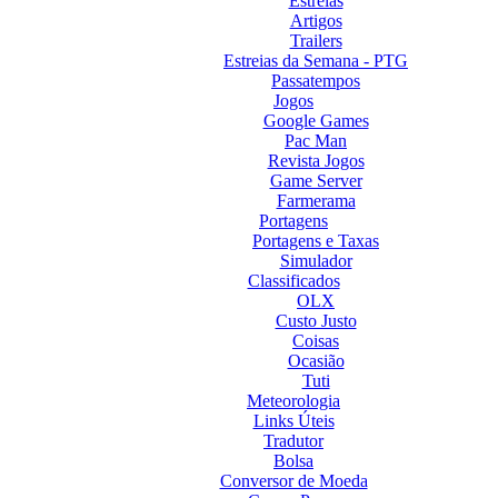
Estreias
Artigos
Trailers
Estreias da Semana - PTG
Passatempos
Jogos
Google Games
Pac Man
Revista Jogos
Game Server
Farmerama
Portagens
Portagens e Taxas
Simulador
Classificados
OLX
Custo Justo
Coisas
Ocasião
Tuti
Meteorologia
Links Úteis
Tradutor
Bolsa
Conversor de Moeda