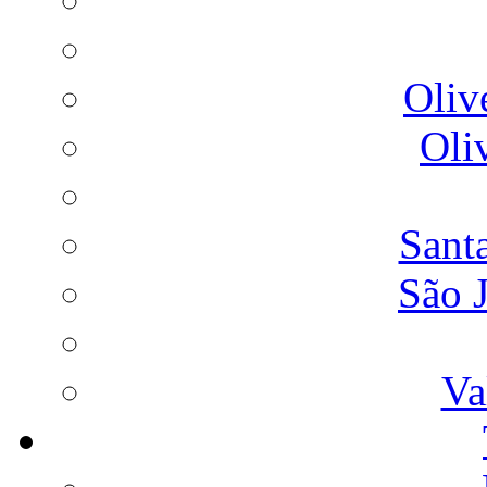
Oliv
Oli
Sant
São 
Va