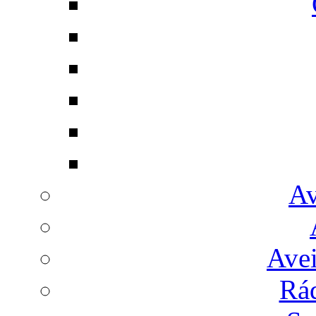
Av
Avei
Rá