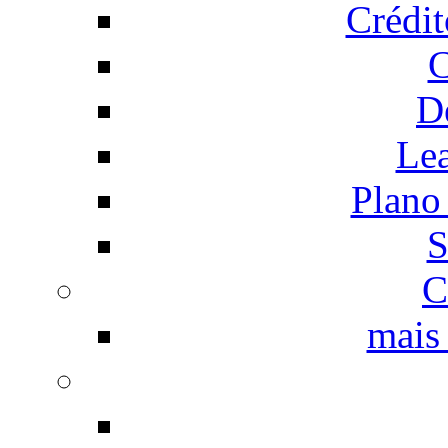
Crédi
C
D
Le
Plano
S
C
mais