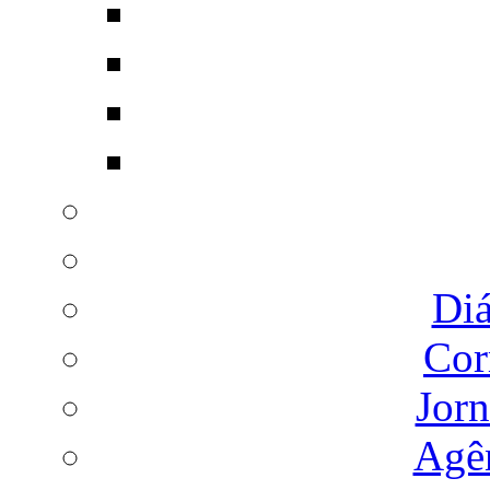
Diá
Cor
Jorn
Agên