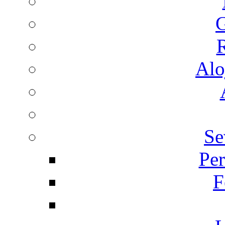
G
R
Alo
Se
Per
F