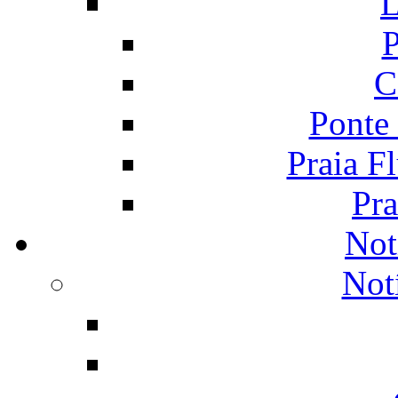
L
P
C
Ponte
Praia F
Pra
Not
Not