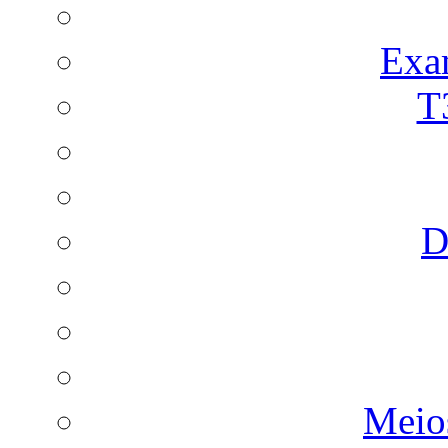
Exa
T
D
Meio