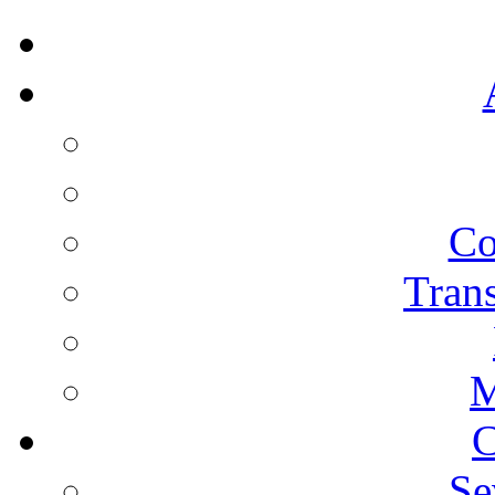
Co
Trans
M
C
Se