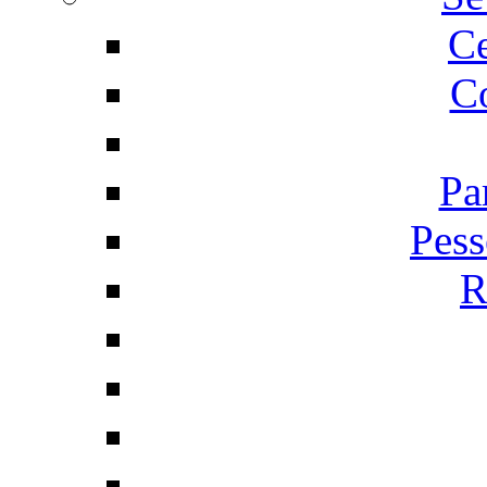
C
Co
Pa
Pess
R