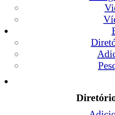
Vi
Ví
Diret
Adi
Pes
Diretóri
Adicio