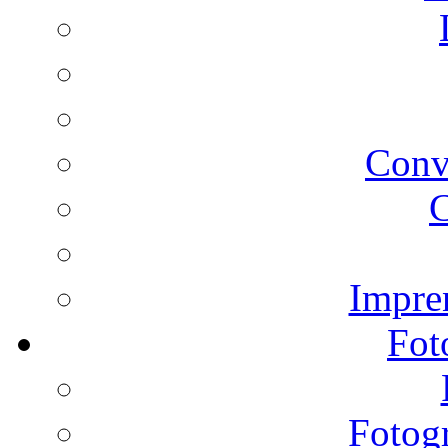
Conv
C
Impren
Fot
Fotogr