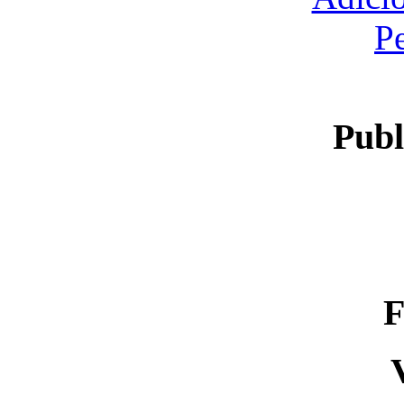
P
Publ
F