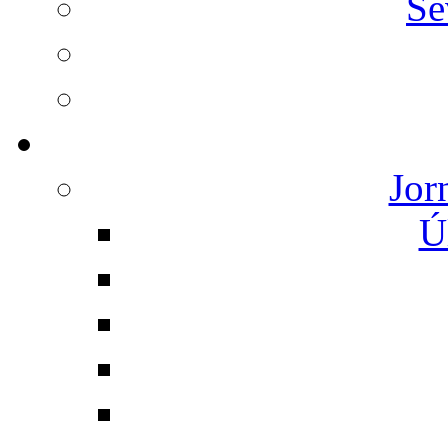
Se
Jor
Ú