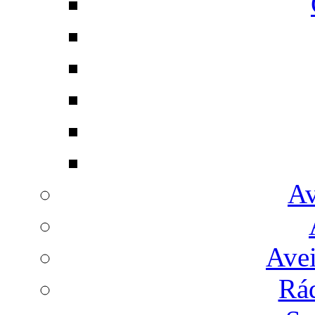
Av
Avei
Rá