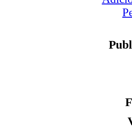
P
Publ
F