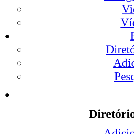
Vi
Ví
Diret
Adi
Pes
Diretóri
Adicio