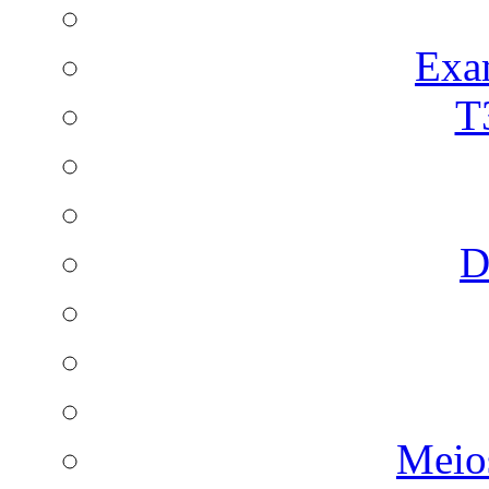
Exa
T
D
Meio