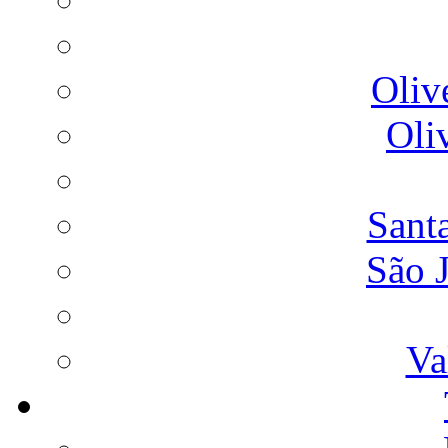
Oliv
Oli
Sant
São 
Va