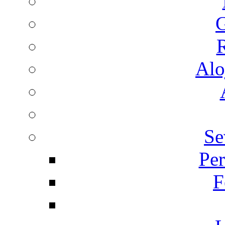
G
R
Alo
Se
Per
F