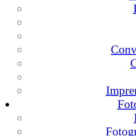
Conv
C
Impren
Fot
Fotogr