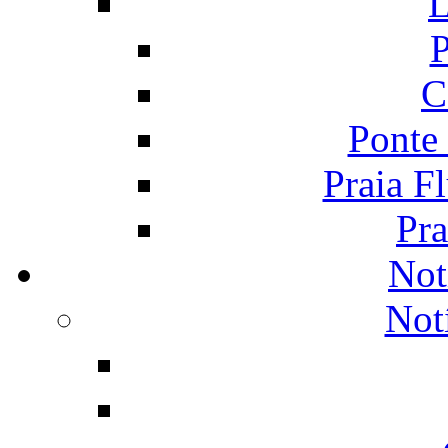
L
P
C
Ponte
Praia F
Pra
Not
Not