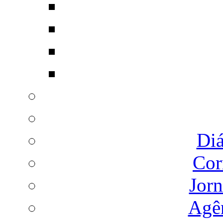
Diá
Cor
Jorn
Agên