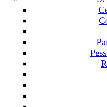
C
Co
Pa
Pess
R