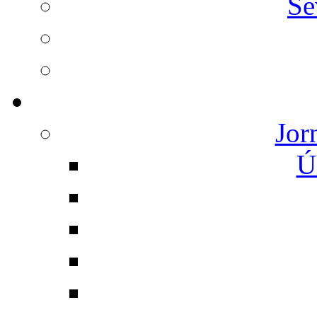
Se
Jor
Ú