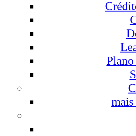
Crédi
C
D
Le
Plano
S
C
mais