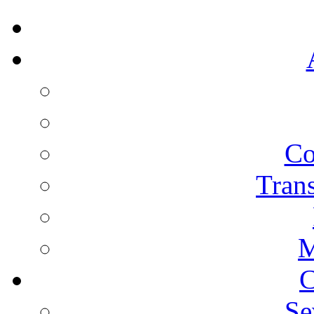
Co
Trans
M
C
Se