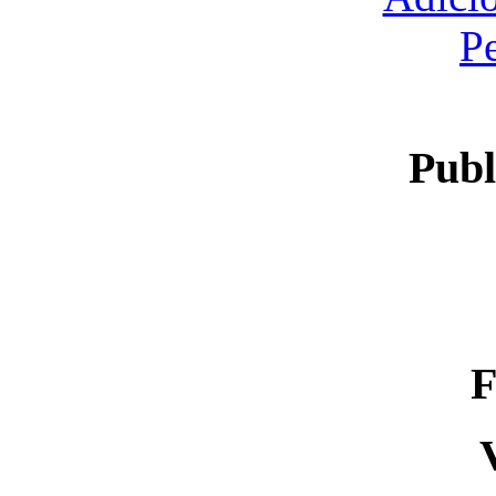
P
Publ
F