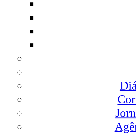
Diá
Cor
Jorn
Agên