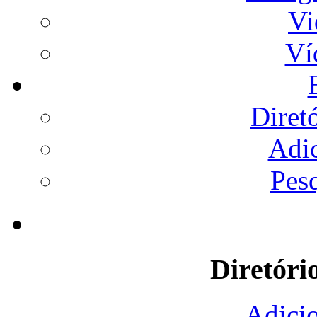
Vi
Ví
Diret
Adi
Pes
Diretóri
Adicio