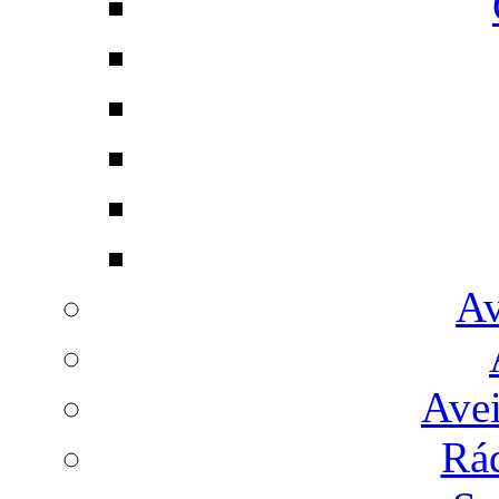
Av
Avei
Rá