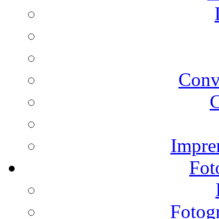
Conv
C
Impren
Fot
Fotogr