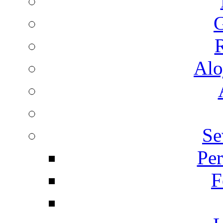
G
R
Alo
Se
Per
F