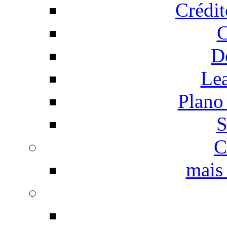
Crédi
C
D
Le
Plano
S
C
mais