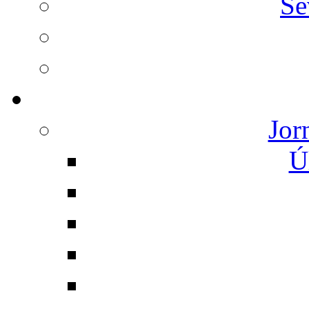
Se
Jor
Ú