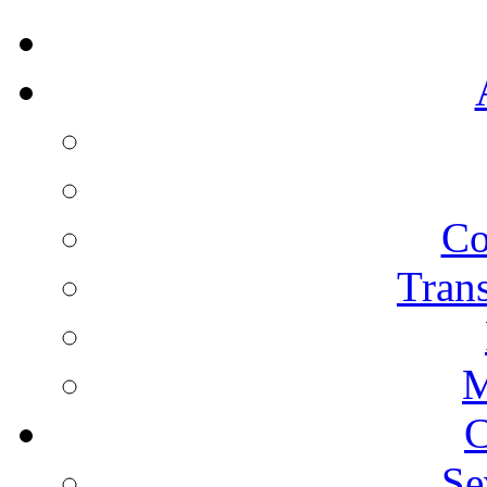
Co
Trans
M
C
Se