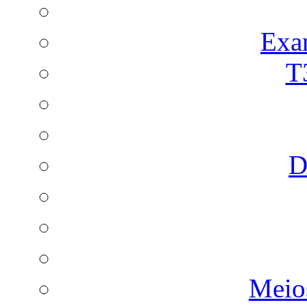
Exa
T
D
Meio