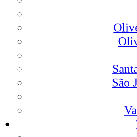
Oliv
Oli
Sant
São 
Va