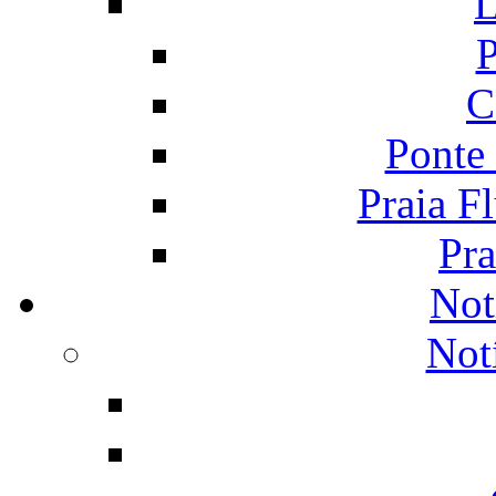
L
P
C
Ponte
Praia F
Pra
Not
Not