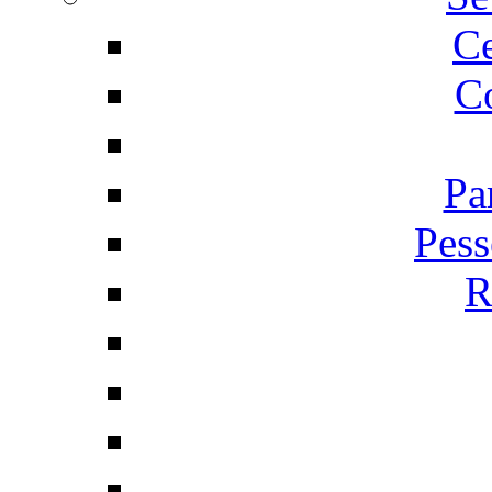
C
Co
Pa
Pess
R