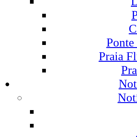
L
P
C
Ponte
Praia F
Pra
Not
Not