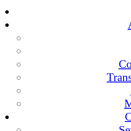
Co
Trans
M
C
Se