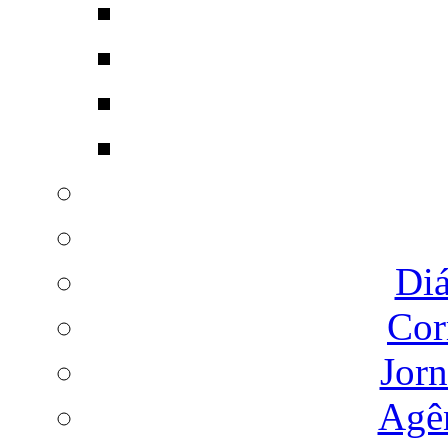
Diá
Cor
Jorn
Agên