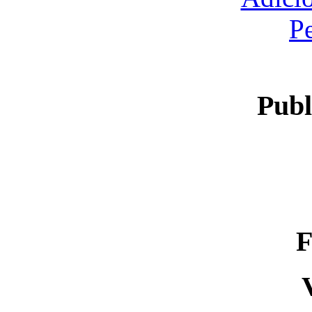
P
Publ
F