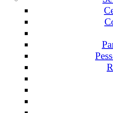
C
Co
Pa
Pess
R