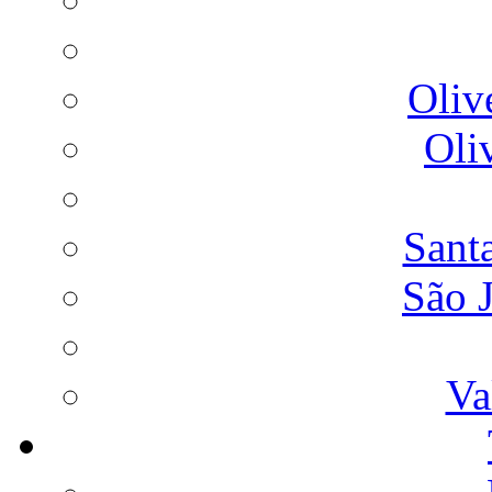
Oliv
Oli
Sant
São 
Va