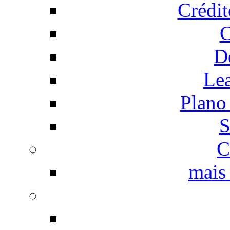
Crédi
C
D
Le
Plano
S
C
mais