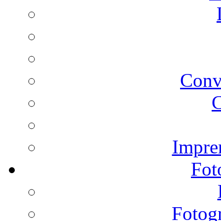
Conv
C
Impren
Fot
Fotogr