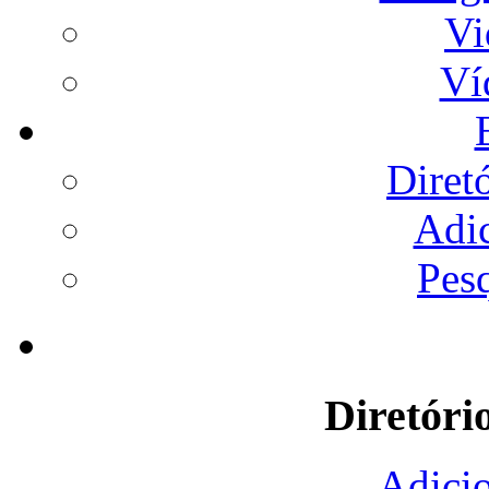
Vi
Ví
Diret
Adi
Pes
Diretóri
Adicio