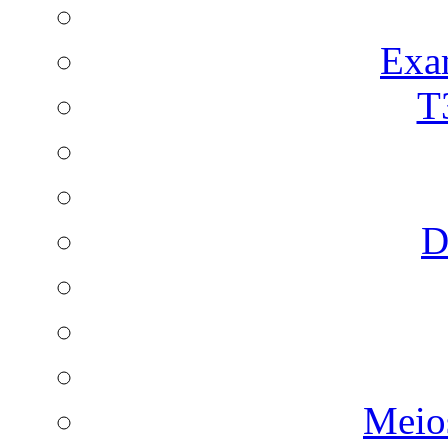
Exa
T
D
Meio