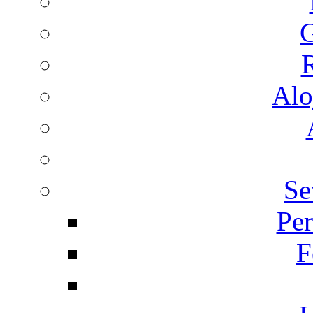
G
R
Alo
Se
Per
F