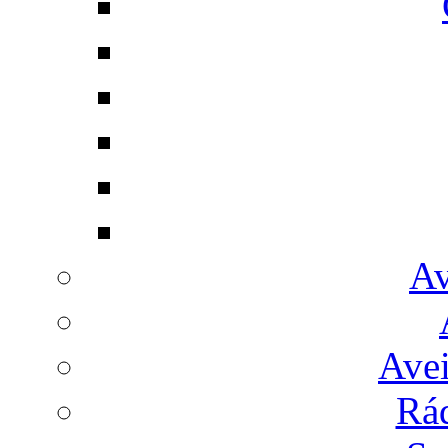
Av
Avei
Rá