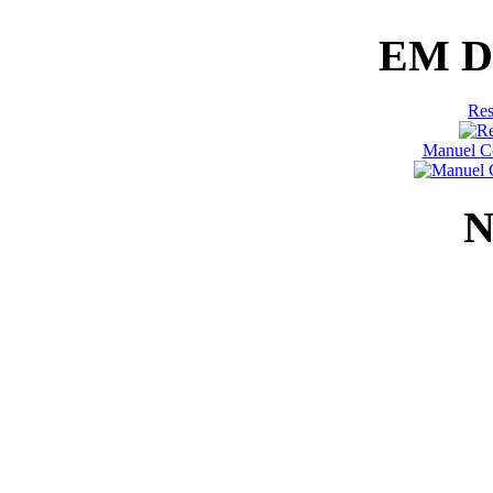
EM 
Res
Manuel Co
N