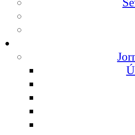
Se
Jor
Ú