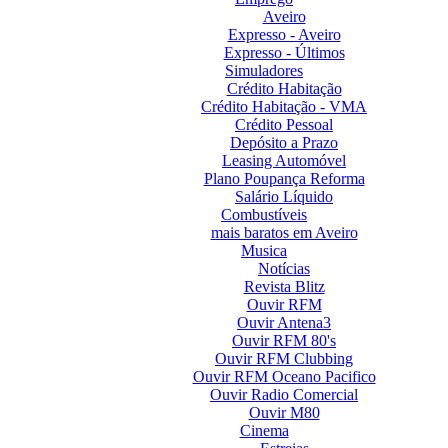
Aveiro
Expresso - Aveiro
Expresso - Últimos
Simuladores
Crédito Habitação
Crédito Habitação - VMA
Crédito Pessoal
Depósito a Prazo
Leasing Automóvel
Plano Poupança Reforma
Salário Líquido
Combustíveis
mais baratos em Aveiro
Musica
Notícias
Revista Blitz
Ouvir RFM
Ouvir Antena3
Ouvir RFM 80's
Ouvir RFM Clubbing
Ouvir RFM Oceano Pacifico
Ouvir Radio Comercial
Ouvir M80
Cinema