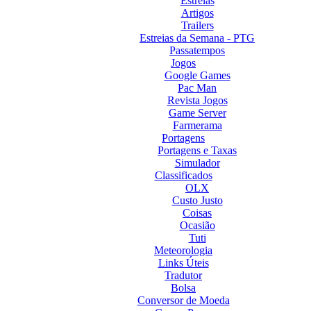
Estreias
Artigos
Trailers
Estreias da Semana - PTG
Passatempos
Jogos
Google Games
Pac Man
Revista Jogos
Game Server
Farmerama
Portagens
Portagens e Taxas
Simulador
Classificados
OLX
Custo Justo
Coisas
Ocasião
Tuti
Meteorologia
Links Úteis
Tradutor
Bolsa
Conversor de Moeda