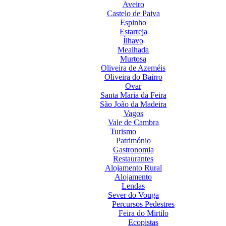
Aveiro
Castelo de Paiva
Espinho
Estarreja
Ílhavo
Mealhada
Murtosa
Oliveira de Azeméis
Oliveira do Bairro
Ovar
Santa Maria da Feira
São João da Madeira
Vagos
Vale de Cambra
Turismo
Património
Gastronomia
Restaurantes
Alojamento Rural
Alojamento
Lendas
Sever do Vouga
Percursos Pedestres
Feira do Mirtilo
Ecopistas