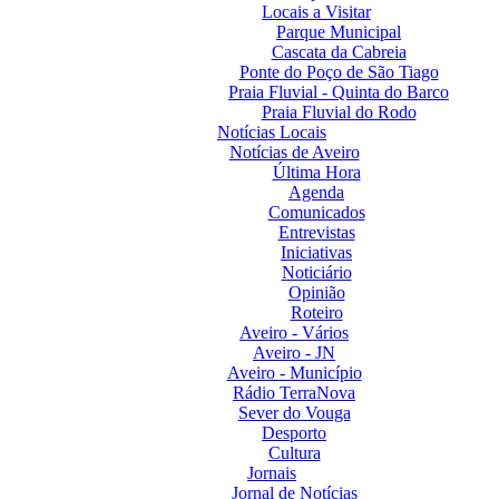
Locais a Visitar
Parque Municipal
Cascata da Cabreia
Ponte do Poço de São Tiago
Praia Fluvial - Quinta do Barco
Praia Fluvial do Rodo
Notícias Locais
Notícias de Aveiro
Última Hora
Agenda
Comunicados
Entrevistas
Iniciativas
Noticiário
Opinião
Roteiro
Aveiro - Vários
Aveiro - JN
Aveiro - Município
Rádio TerraNova
Sever do Vouga
Desporto
Cultura
Jornais
Jornal de Notícias