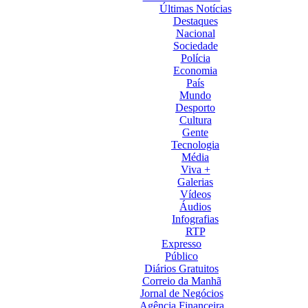
Últimas Notícias
Destaques
Nacional
Sociedade
Polícia
Economia
País
Mundo
Desporto
Cultura
Gente
Tecnologia
Média
Viva +
Galerias
Vídeos
Áudios
Infografias
RTP
Expresso
Público
Diários Gratuitos
Correio da Manhã
Jornal de Negócios
Agência Financeira