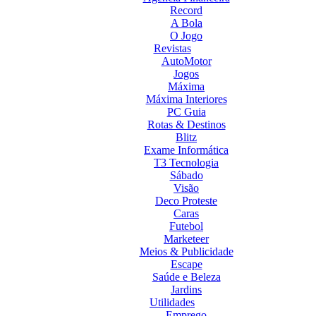
Record
A Bola
O Jogo
Revistas
AutoMotor
Jogos
Máxima
Máxima Interiores
PC Guia
Rotas & Destinos
Blitz
Exame Informática
T3 Tecnologia
Sábado
Visão
Deco Proteste
Caras
Futebol
Marketeer
Meios & Publicidade
Escape
Saúde e Beleza
Jardins
Utilidades
Emprego