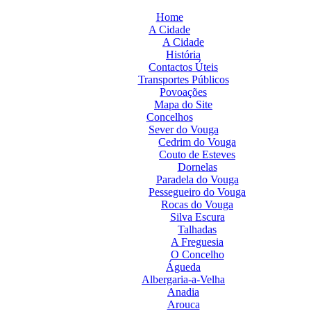
Home
A Cidade
A Cidade
História
Contactos Úteis
Transportes Públicos
Povoações
Mapa do Site
Concelhos
Sever do Vouga
Cedrim do Vouga
Couto de Esteves
Dornelas
Paradela do Vouga
Pessegueiro do Vouga
Rocas do Vouga
Silva Escura
Talhadas
A Freguesia
O Concelho
Águeda
Albergaria-a-Velha
Anadia
Arouca